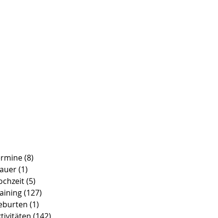
ermine
(8)
8 Beiträge
rauer
(1)
1 Beitrag
ochzeit
(5)
5 Beiträge
aining
(127)
127 Beiträge
eburten
(1)
1 Beitrag
tivitäten
(142)
142 Beiträge