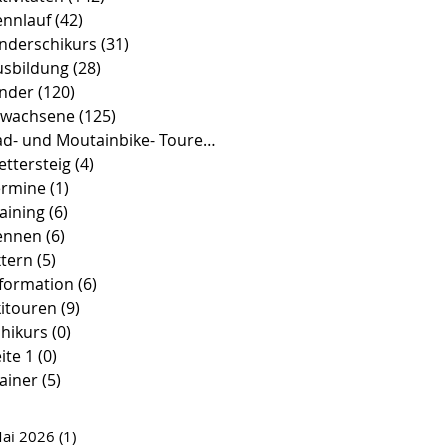
ennlauf
(42)
42 Beiträge
inderschikurs
(31)
31 Beiträge
usbildung
(28)
28 Beiträge
inder
(120)
120 Beiträge
rwachsene
(125)
125 Beiträge
Rad- und Moutainbike- Touren
(39)
39 Beiträge
ettersteig
(4)
4 Beiträge
ermine
(1)
1 Beitrag
aining
(6)
6 Beiträge
ennen
(6)
6 Beiträge
xtern
(5)
5 Beiträge
nformation
(6)
6 Beiträge
kitouren
(9)
9 Beiträge
hikurs
(0)
0 Beiträge
ite 1
(0)
0 Beiträge
ainer
(5)
5 Beiträge
ai 2026
(1)
1 Beitrag