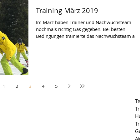
Training März 2019
Im März haben Trainer und Nachwuchsteam
nochmals richtig Gas gegeben. Bei besten
Bedingungen trainierte das Nachwuchsteam an
drei...
1
2
3
4
5
T
T
H
Tr
G
Ak