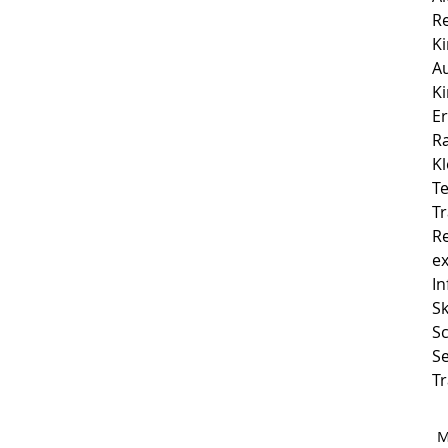
R
K
A
K
E
Kl
T
Tr
R
e
I
S
Sc
Se
Tr
M