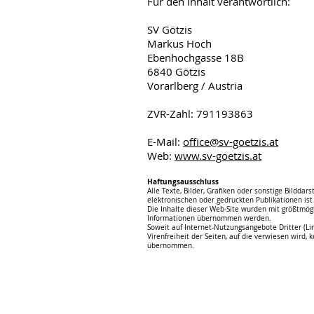
Für den Inhalt verantwortlich:
SV Götzis
Markus Hoch
Ebenhochgasse 18B
6840 Götzis
Vorarlberg / Austria
ZVR-Zahl: 791193863
E-Mail:
office@sv-goetzis.at
Web:
www.sv-goetzis.at
Haftungsausschluss
Alle Texte, Bilder, Grafiken oder sonstige Bildda
elektronischen oder gedruckten Publikationen ist
Die Inhalte dieser Web-Site wurden mit größtmögli
Informationen übernommen werden.
Soweit auf Internet-Nutzungsangebote Dritter (Link
Virenfreiheit der Seiten, auf die verwiesen wird,
übernommen.