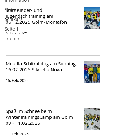
Skitouren
Start Kinder- und
Jugendschitraining am
Schikurs
06.12.2025 Golm/Montafon
Seite 1
6. Dez. 2025
Trainer
Moadla-Schitraining am Sonntag,
16.02.2025 Silvretta Nova
16. Feb. 2025
Spaß im Schnee beim
WinterTrainingsCamp am Golm
09.- 11.02.2025
11. Feb. 2025