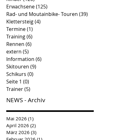
Erwachsene
(125)
125 Beiträge
Rad- und Moutainbike- Touren
(39)
39 Beiträge
Klettersteig
(4)
4 Beiträge
Termine
(1)
1 Beitrag
Training
(6)
6 Beiträge
Rennen
(6)
6 Beiträge
extern
(5)
5 Beiträge
Information
(6)
6 Beiträge
Skitouren
(9)
9 Beiträge
Schikurs
(0)
0 Beiträge
Seite 1
(0)
0 Beiträge
Trainer
(5)
5 Beiträge
NEWS - Archiv
Mai 2026
(1)
1 Beitrag
April 2026
(2)
2 Beiträge
März 2026
(3)
3 Beiträge
Februar 2026
(1)
1 Beitrag