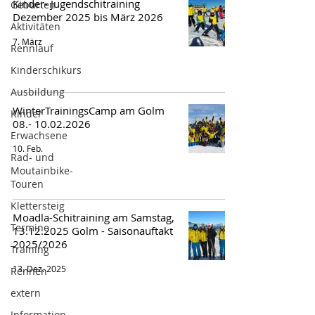
Kinder- Jugendschitraining
Geburten
Dezember 2025 bis März 2026
Aktivitäten
7. März
Rennlauf
Kinderschikurs
Ausbildung
WinterTrainingsCamp am Golm
Kinder
08.- 10.02.2026
Erwachsene
10. Feb.
Rad- und
Moutainbike-
Touren
Klettersteig
Moadla-Schitraining am Samstag,
Termine
13.12.2025 Golm - Saisonauftakt
2025/2026
Training
13. Dez. 2025
Rennen
extern
Information