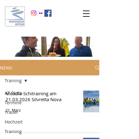
NEWS
Training
All Posts
Moadla-Schitraining am
21.03.2026 Silvretta Nova
Termine
21. März
Trauer
Hochzeit
Training