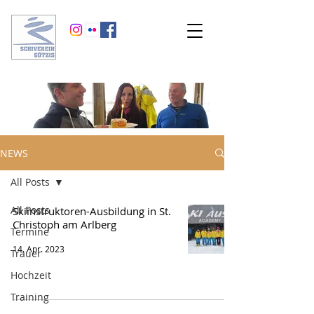
NEWS
All Posts
All Posts
Skiinstruktoren-Ausbildung in St.
Christoph am Arlberg
Termine
14. Apr. 2023
Trauer
Hochzeit
Training