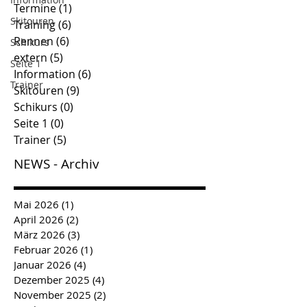
Termine
(1)
1 Beitrag
Skitouren
Training
(6)
6 Beiträge
Rennen
(6)
6 Beiträge
Schikurs
extern
(5)
5 Beiträge
Seite 1
Information
(6)
6 Beiträge
Trainer
Skitouren
(9)
9 Beiträge
Schikurs
(0)
0 Beiträge
Seite 1
(0)
0 Beiträge
Trainer
(5)
5 Beiträge
NEWS - Archiv
Mai 2026
(1)
1 Beitrag
April 2026
(2)
2 Beiträge
März 2026
(3)
3 Beiträge
Februar 2026
(1)
1 Beitrag
Januar 2026
(4)
4 Beiträge
Dezember 2025
(4)
4 Beiträge
November 2025
(2)
2 Beiträge