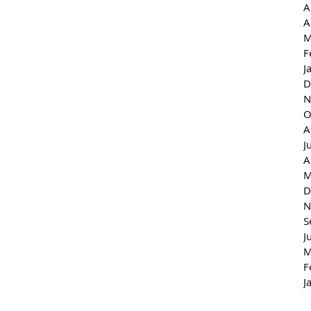
A
A
M
F
J
D
N
O
A
J
A
M
D
N
S
J
M
F
J