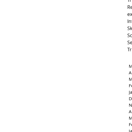
Tr
R
e
I
S
Sc
Se
Tr
M
A
M
F
J
D
N
A
M
F
J