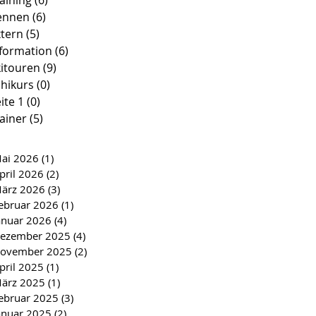
aining
(6)
6 Beiträge
ennen
(6)
6 Beiträge
xtern
(5)
5 Beiträge
nformation
(6)
6 Beiträge
kitouren
(9)
9 Beiträge
hikurs
(0)
0 Beiträge
ite 1
(0)
0 Beiträge
ainer
(5)
5 Beiträge
ai 2026
(1)
1 Beitrag
pril 2026
(2)
2 Beiträge
ärz 2026
(3)
3 Beiträge
ebruar 2026
(1)
1 Beitrag
anuar 2026
(4)
4 Beiträge
ezember 2025
(4)
4 Beiträge
ovember 2025
(2)
2 Beiträge
pril 2025
(1)
1 Beitrag
ärz 2025
(1)
1 Beitrag
ebruar 2025
(3)
3 Beiträge
anuar 2025
(2)
2 Beiträge