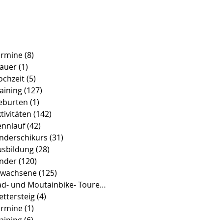
ermine
(8)
8 Beiträge
rauer
(1)
1 Beitrag
ochzeit
(5)
5 Beiträge
aining
(127)
127 Beiträge
eburten
(1)
1 Beitrag
tivitäten
(142)
142 Beiträge
ennlauf
(42)
42 Beiträge
inderschikurs
(31)
31 Beiträge
usbildung
(28)
28 Beiträge
inder
(120)
120 Beiträge
rwachsene
(125)
125 Beiträge
Rad- und Moutainbike- Touren
(39)
39 Beiträge
ettersteig
(4)
4 Beiträge
ermine
(1)
1 Beitrag