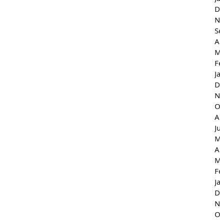
D
N
S
A
M
F
J
D
N
O
A
J
M
A
M
F
J
D
N
O