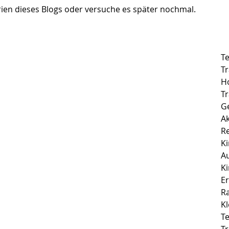
ien dieses Blogs oder versuche es später nochmal.
T
T
H
Tr
G
Ak
R
K
A
K
E
Kl
T