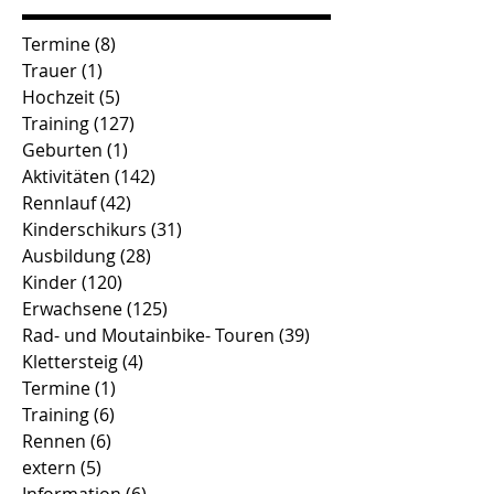
Termine
(8)
8 Beiträge
Trauer
(1)
1 Beitrag
Hochzeit
(5)
5 Beiträge
Training
(127)
127 Beiträge
Geburten
(1)
1 Beitrag
Aktivitäten
(142)
142 Beiträge
Rennlauf
(42)
42 Beiträge
Kinderschikurs
(31)
31 Beiträge
Ausbildung
(28)
28 Beiträge
Kinder
(120)
120 Beiträge
Erwachsene
(125)
125 Beiträge
Rad- und Moutainbike- Touren
(39)
39 Beiträge
Klettersteig
(4)
4 Beiträge
Termine
(1)
1 Beitrag
Training
(6)
6 Beiträge
Rennen
(6)
6 Beiträge
extern
(5)
5 Beiträge