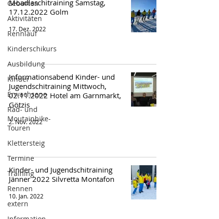
Moadlaschitraining Samstag,
Geburten
17.12.2022 Golm
Aktivitäten
17. Dez. 2022
Rennlauf
Kinderschikurs
Ausbildung
Informationsabend Kinder- und
Kinder
Jugendschitraining Mittwoch,
Erwachsene
02.11.2022 Hotel am Garnmarkt,
Götzis
Rad- und
Moutainbike-
2. Nov. 2022
Touren
Klettersteig
Termine
Kinder- und Jugendschitraining
Training
Jänner 2022 Silvretta Montafon
Rennen
10. Jan. 2022
extern
Information