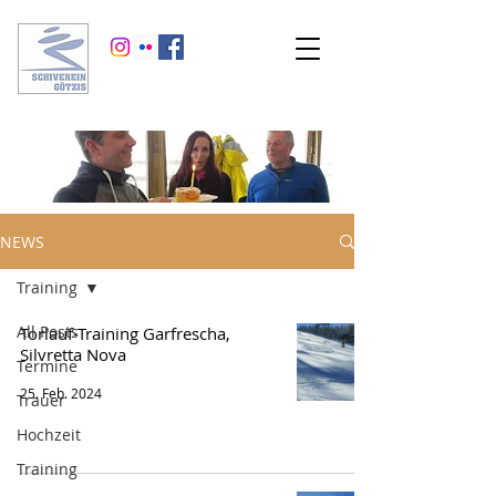
NEWS
Training
All Posts
Torlauf-Training Garfrescha,
Silvretta Nova
Termine
25. Feb. 2024
Trauer
Hochzeit
Training