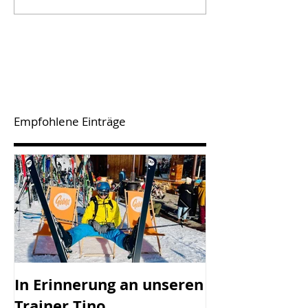
Empfohlene Einträge
In Erinnerung an unseren
SV Götzis mi
Trainer Tino
Vorstand - 45