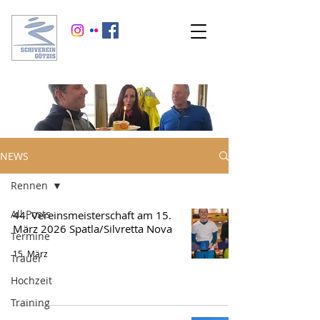
NEWS
Rennen
All Posts
44. Vereinsmeisterschaft am 15.
März 2026 Spatla/Silvretta Nova
Termine
15. März
Trauer
Hochzeit
Training