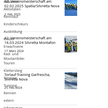
43. Vereinsmeisterschaft am
Geburten
02.02.2025 Spatla/Silvretta Nova
Aktivitäten
2. Feb. 2025
Rennlauf
Kinderschikurs
Ausbildung
42. Vereinsmeisterschaft am
Kinder
16.03.2024 Silvretta Montafon
Erwachsene
17. März 2024
Rad- und
Moutainbike-
Touren
Klettersteig
Torlauf-Training Garfrescha,
Termine
Silvretta Nova
Training
25. Feb. 2024
Rennen
extern
Information