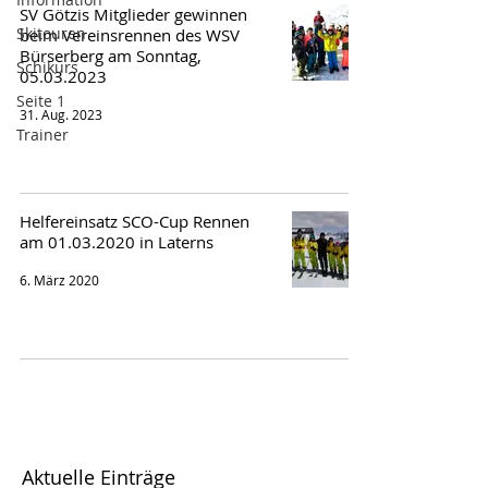
SV Götzis Mitglieder gewinnen
Skitouren
beim Vereinsrennen des WSV
Bürserberg am Sonntag,
Schikurs
05.03.2023
Seite 1
31. Aug. 2023
Trainer
Helfereinsatz SCO-Cup Rennen
am 01.03.2020 in Laterns
6. März 2020
Aktuelle Einträge