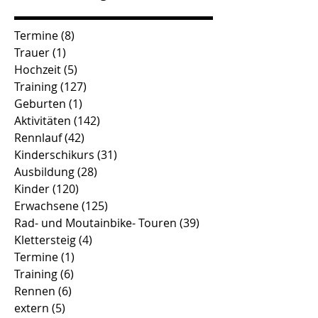
Termine
(8)
8 Beiträge
Trauer
(1)
1 Beitrag
Hochzeit
(5)
5 Beiträge
Training
(127)
127 Beiträge
Geburten
(1)
1 Beitrag
Aktivitäten
(142)
142 Beiträge
Rennlauf
(42)
42 Beiträge
Kinderschikurs
(31)
31 Beiträge
Ausbildung
(28)
28 Beiträge
Kinder
(120)
120 Beiträge
Erwachsene
(125)
125 Beiträge
Rad- und Moutainbike- Touren
(39)
39 Beiträge
Klettersteig
(4)
4 Beiträge
Termine
(1)
1 Beitrag
Training
(6)
6 Beiträge
Rennen
(6)
6 Beiträge
extern
(5)
5 Beiträge