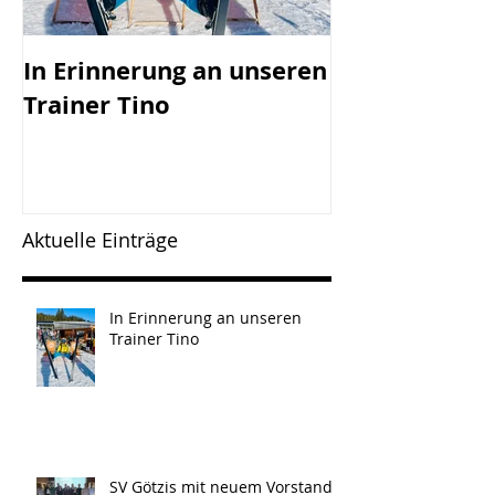
In Erinnerung an unseren
SV Götzis mi
Trainer Tino
Vorstand - 45
Jahreshaupt-
versammlun
Freitag, 17.0
Aktuelle Einträge
In Erinnerung an unseren
Trainer Tino
SV Götzis mit neuem Vorstand -