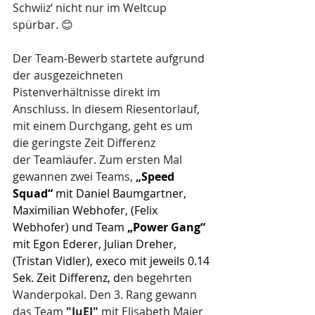
Schwiiz‘ nicht nur im Weltcup 
spürbar. 😊
Der Team-Bewerb startete aufgrund 
der ausgezeichneten 
Pistenverhältnisse direkt im 
Anschluss. In diesem Riesentorlauf, 
mit einem Durchgang, geht es um 
die geringste Zeit Differenz 
der Teamläufer. Zum ersten Mal 
gewannen zwei Teams, 
„
Speed 
Squad“
 mit Daniel Baumgartner, 
Maximilian Webhofer, (Felix 
Webhofer) und Team 
„Power Gang“
mit Egon Ederer, Julian Dreher, 
(Tristan Vidler), execo mit jeweils 0.14 
Sek. Zeit Differenz, d
en begehrten 
Wanderpokal. Den 3. Rang gewann 
das Team 
"JuEI"
 mit Elisabeth Maier 