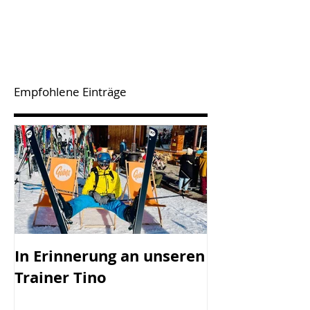
Empfohlene Einträge
In Erinnerung an unseren
SV Götzis mi
Trainer Tino
Vorstand - 45
Jahreshaupt-