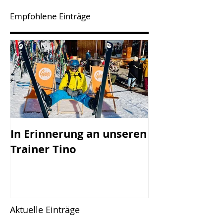
Empfohlene Einträge
In Erinnerung an unseren
SV Götzis mi
Trainer Tino
Vorstand - 45
Jahreshaupt-
versammlun
Freitag, 17.0
Aktuelle Einträge