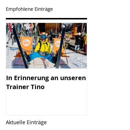
Empfohlene Einträge
In Erinnerung an unseren
SV Götzis mi
Trainer Tino
Vorstand - 45
Jahreshaupt-
versammlun
Freitag, 17.0
Aktuelle Einträge