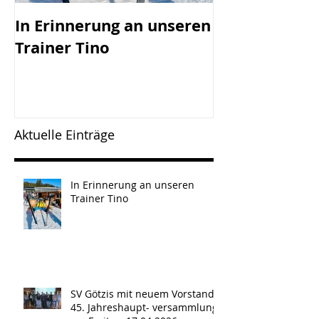
In Erinnerung an unseren
SV Götzis mi
Trainer Tino
Vorstand - 45
Jahreshaupt-
versammlun
Freitag, 17.0
Aktuelle Einträge
In Erinnerung an unseren
Trainer Tino
SV Götzis mit neuem Vorstand -
45. Jahreshaupt- versammlung