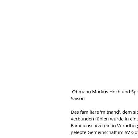
 Obmann Markus Hoch und Sportwart Andreas Partl informieren über die kommende 
Saison
Das familiäre 'mitnand', dem sic
verbunden fühlen wurde in einem
Familienschiverein in Vorarlb
gelebte Gemeinschaft im SV Göt