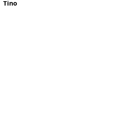
Tino
45. Jahreshaupt-
versammlung am
Freitag, 17.04.2026