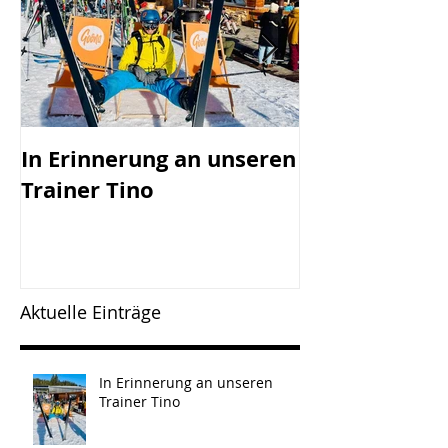
In Erinnerung an unseren
SV Götzis mi
Trainer Tino
Vorstand - 45
Jahreshaupt-
versammlun
Freitag, 17.0
Aktuelle Einträge
In Erinnerung an unseren
Trainer Tino