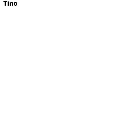
Tino
45. Jahreshaupt-
versammlung am
Freitag, 17.04.2026