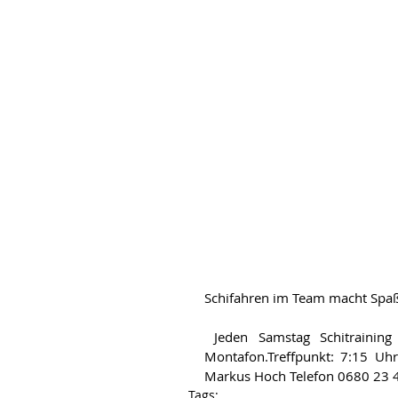
Schifahren im Team macht Spaß
 Jeden Samstag Schitraining für Kinder ab 5 Jahre & Jugendliche in der Silvretta 
Montafon.Treffpunkt: 7:15 Uhr
Markus Hoch Telefon 0680 23 45
Tags: