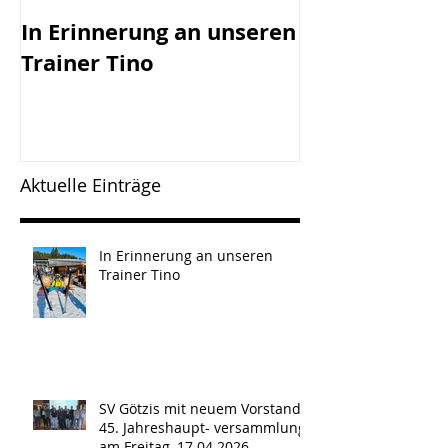
In Erinnerung an unseren
SV Götzis mi
Trainer Tino
Vorstand - 45
Jahreshaupt-
versammlun
Freitag, 17.0
Aktuelle Einträge
In Erinnerung an unseren
Trainer Tino
SV Götzis mit neuem Vorstand -
45. Jahreshaupt- versammlung
am Freitag, 17.04.2026