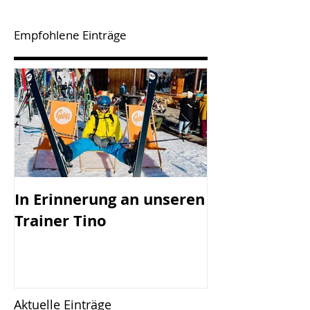
Empfohlene Einträge
In Erinnerung an unseren
SV Götzis mi
Trainer Tino
Vorstand - 45
Jahreshaupt-
versammlun
Freitag, 17.0
Aktuelle Einträge