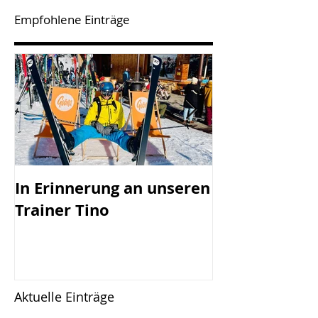
Empfohlene Einträge
In Erinnerung an unseren
SV Götzis mi
Trainer Tino
Vorstand - 45
Jahreshaupt-
versammlun
Freitag, 17.0
Aktuelle Einträge