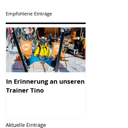
Empfohlene Einträge
In Erinnerung an unseren
SV Götzis mi
Trainer Tino
Vorstand - 45
Jahreshaupt-
versammlun
Freitag, 17.0
Aktuelle Einträge