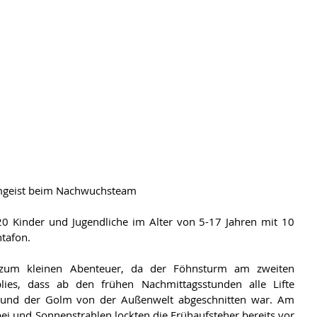
mgeist beim Nachwuchsteam
20 Kinder und Jugendliche im Alter von 5-17 Jahren mit 10 
tafon.
um kleinen Abenteuer, da der Föhnsturm am zweiten 
blies, dass ab den frühen Nachmittagsstunden alle Lifte 
 und der Golm von der Außenwelt abgeschnitten war. Am 
ei und Sonnenstrahlen lockten die Frühaufsteher bereits vor 