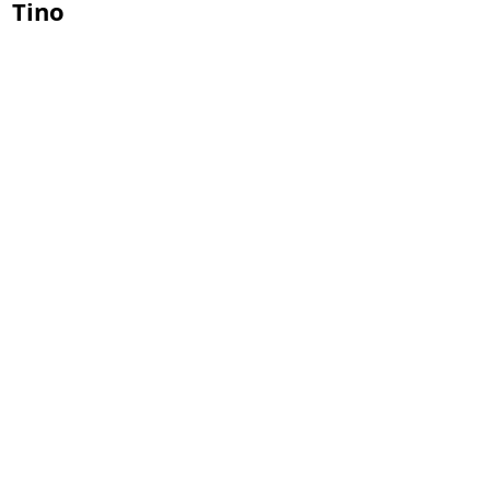
Tino
45. Jahreshaupt-
versammlung am
Freitag, 17.04.2026