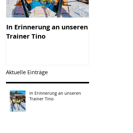
In Erinnerung an unseren
SV Götzis mi
Trainer Tino
Vorstand - 45
Jahreshaupt-
versammlun
Freitag, 17.0
Aktuelle Einträge
In Erinnerung an unseren
Trainer Tino