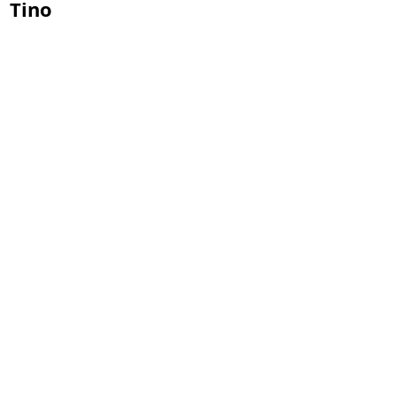
Tino
45. Jahreshaupt-
versammlung am
Freitag, 17.04.2026