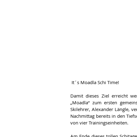
 It´s Moadla Schi Time!
Damit dieses Ziel erreicht w
„Moadla“ zum ersten gemeinsa
Skilehrer, Alexander Längle, ve
Nachmittag bereits in den Tiefs
von vier Trainingseinheiten. 
Am Ende dieses tollen Schitag