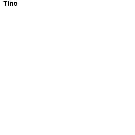
Tino
45. Jahreshaupt-
versammlung am
Freitag, 17.04.2026