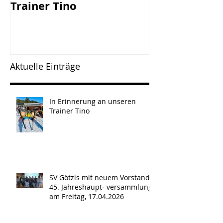
Trainer Tino
Vorstand - 45
Jahreshaupt-
versammlun
Freitag, 17.0
Aktuelle Einträge
In Erinnerung an unseren
Trainer Tino
SV Götzis mit neuem Vorstand -
45. Jahreshaupt- versammlung
am Freitag, 17.04.2026