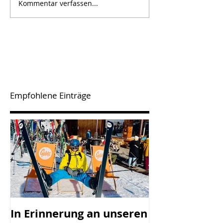
Kommentar verfassen...
Empfohlene Einträge
In Erinnerung an unseren
SV Götzis mi