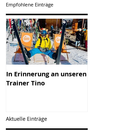
Empfohlene Einträge
In Erinnerung an unseren
SV Götzis mi
Trainer Tino
Vorstand - 45
Jahreshaupt-
versammlun
Freitag, 17.0
Aktuelle Einträge