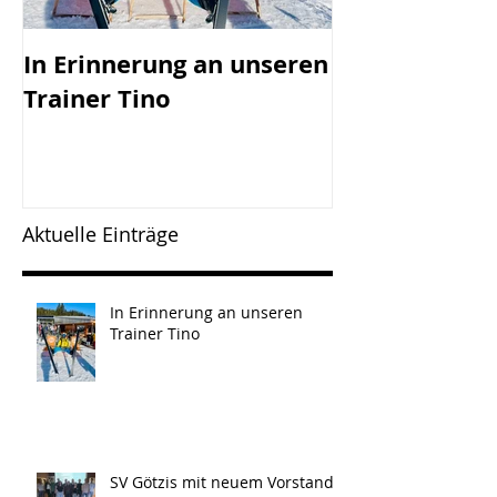
In Erinnerung an unseren
SV Götzis mi
Trainer Tino
Vorstand - 45
Jahreshaupt-
versammlun
Freitag, 17.0
Aktuelle Einträge
In Erinnerung an unseren
Trainer Tino
SV Götzis mit neuem Vorstand -