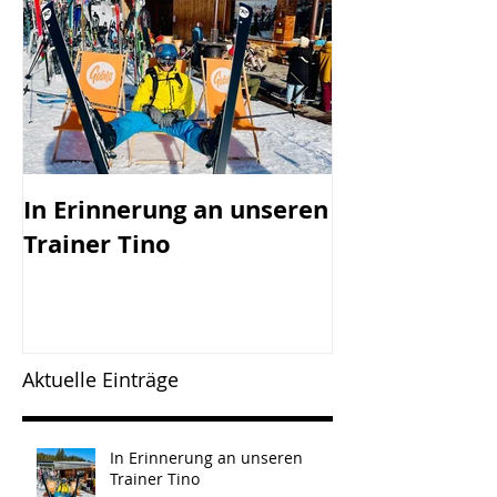
In Erinnerung an unseren
SV Götzis mi
Trainer Tino
Vorstand - 45
Jahreshaupt-
versammlun
Freitag, 17.0
Aktuelle Einträge
In Erinnerung an unseren
Trainer Tino