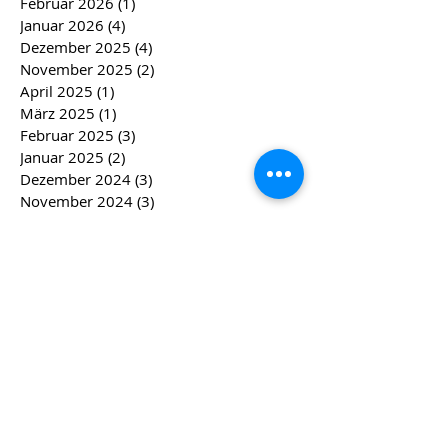
Februar 2026
(1)
1 Beitrag
Januar 2026
(4)
4 Beiträge
Dezember 2025
(4)
4 Beiträge
November 2025
(2)
2 Beiträge
April 2025
(1)
1 Beitrag
März 2025
(1)
1 Beitrag
Februar 2025
(3)
3 Beiträge
Januar 2025
(2)
2 Beiträge
Dezember 2024
(3)
3 Beiträge
November 2024
(3)
3 Beiträge
September 2024
(1)
1 Beitrag
April 2024
(2)
2 Beiträge
März 2024
(2)
2 Beiträge
Februar 2024
(4)
4 Beiträge
Januar 2024
(4)
4 Beiträge
Dezember 2023
(5)
5 Beiträge
November 2023
(4)
4 Beiträge
Oktober 2023
(2)
2 Beiträge
August 2023
(1)
1 Beitrag
Juli 2023
(1)
1 Beitrag
Mai 2023
(1)
1 Beitrag