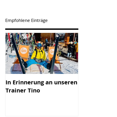
Empfohlene Einträge
In Erinnerung an unseren
SV Götzis mi
Trainer Tino
Vorstand - 45
Jahreshaupt-
versammlun
Freitag, 17.0