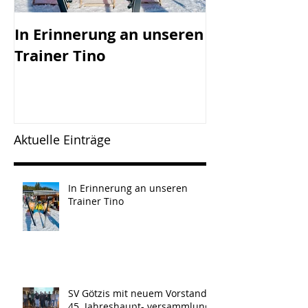
In Erinnerung an unseren
SV Götzis mi
Trainer Tino
Vorstand - 45
Jahreshaupt-
versammlun
Freitag, 17.0
Aktuelle Einträge
In Erinnerung an unseren
Trainer Tino
SV Götzis mit neuem Vorstand -
45. Jahreshaupt- versammlung