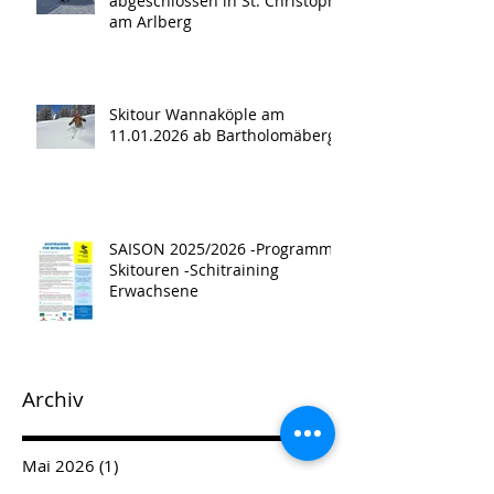
abgeschlossen in St. Christoph
am Arlberg
Skitour Wannaköple am
11.01.2026 ab Bartholomäberg
SAISON 2025/2026 -Programm -
Skitouren -Schitraining
Erwachsene
Archiv
Mai 2026
(1)
1 Beitrag
April 2026
(2)
2 Beiträge