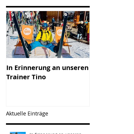
In Erinnerung an unseren
SV Götzis mi
Trainer Tino
Vorstand - 45
Jahreshaupt-
versammlun
Freitag, 17.0
Aktuelle Einträge