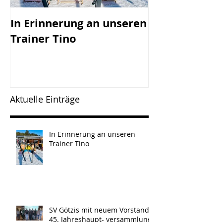
In Erinnerung an unseren
SV Götzis mi
Trainer Tino
Vorstand - 45
Jahreshaupt-
versammlun
Freitag, 17.0
Aktuelle Einträge
In Erinnerung an unseren
Trainer Tino
SV Götzis mit neuem Vorstand -
45. Jahreshaupt- versammlung