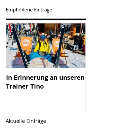
Empfohlene Einträge
In Erinnerung an unseren
SV Götzis mi
Trainer Tino
Vorstand - 45
Jahreshaupt-
versammlun
Freitag, 17.0
Aktuelle Einträge