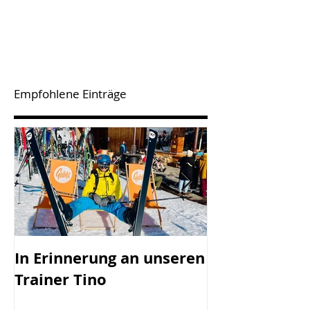
Empfohlene Einträge
In Erinnerung an unseren
SV Götzis mi
Trainer Tino
Vorstand - 45
Jahreshaupt-