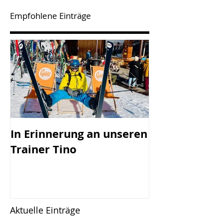
Empfohlene Einträge
In Erinnerung an unseren
SV Götzis mi
Trainer Tino
Vorstand - 45
Jahreshaupt-
versammlun
Freitag, 17.0
Aktuelle Einträge