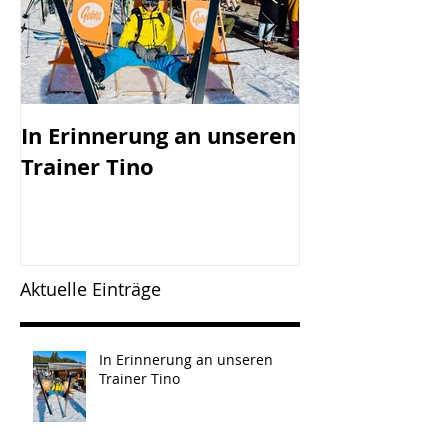
In Erinnerung an unseren
SV Götzis mi
Trainer Tino
Vorstand - 45
Jahreshaupt-
versammlun
Freitag, 17.0
Aktuelle Einträge
In Erinnerung an unseren
Trainer Tino